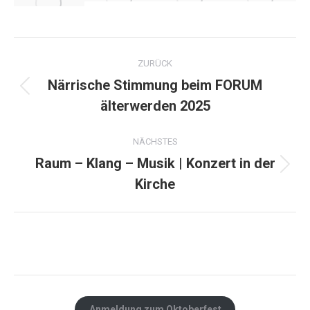
Album-
ZURÜCK
Navigation
Närrische Stimmung beim FORUM
Vorheriges
älterwerden 2025
Album:
NÄCHSTES
Raum – Klang – Musik | Konzert in der
Nächstes
Kirche
Album:
Anmeldung zum Oktoberfest