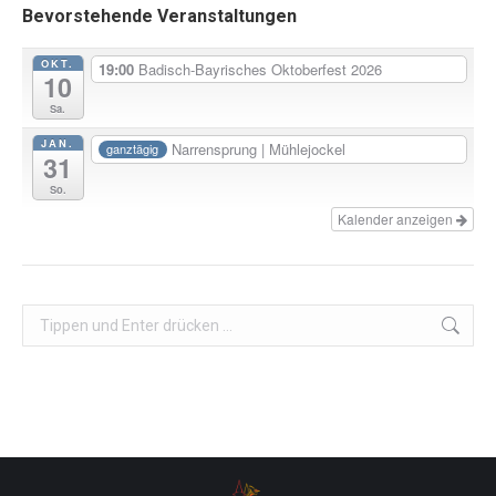
Bevorstehende Veranstaltungen
OKT.
19:00
Badisch-Bayrisches Oktoberfest 2026
10
Sa.
JAN.
Narrensprung | Mühlejockel
ganztägig
31
So.
Kalender anzeigen
Search: