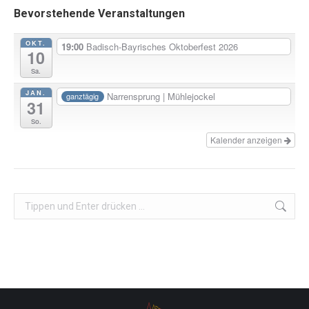
Bevorstehende Veranstaltungen
OKT.
19:00
Badisch-Bayrisches Oktoberfest 2026
10
Sa.
JAN.
Narrensprung | Mühlejockel
ganztägig
31
So.
Kalender anzeigen
Search: