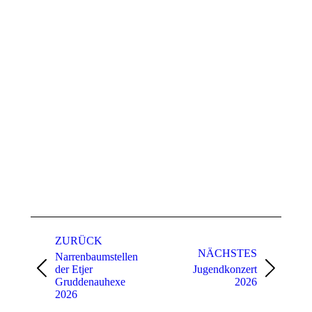
Album-
Navigation
ZURÜCK
NÄCHSTES
Narrenbaumstellen
der Etjer
Jugendkonzert
Vorheriges
Nächstes
Gruddenauhexe
2026
Album:
Album:
2026