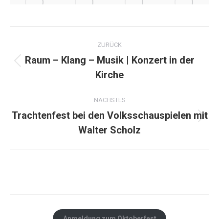
Album-
ZURÜCK
Navigation
Raum – Klang – Musik | Konzert in der
Vorheriges
Kirche
Album:
NÄCHSTES
Trachtenfest bei den Volksschauspielen mit
Nächstes
Walter Scholz
Album:
Anmeldung zum Oktoberfest