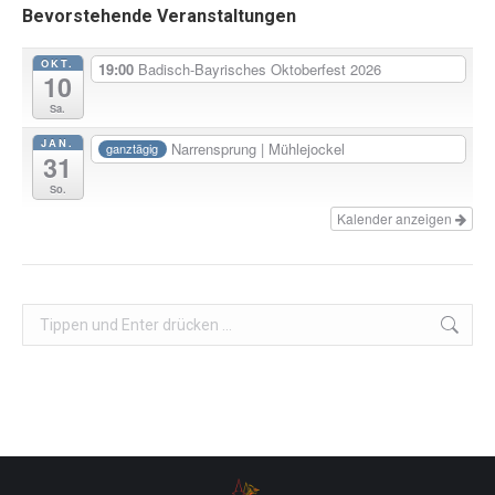
Bevorstehende Veranstaltungen
OKT.
19:00
Badisch-Bayrisches Oktoberfest 2026
10
Sa.
JAN.
Narrensprung | Mühlejockel
ganztägig
31
So.
Kalender anzeigen
Search: