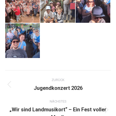
Album-
ZURÜCK
Navigation
Jugendkonzert 2026
Vorheriges
Album:
NÄCHSTES
„Wir sind Landmusikort“ – Ein Fest voller
Nächstes