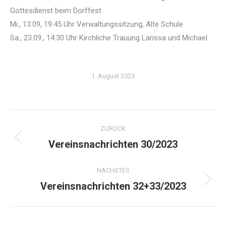
Gottesdienst beim Dorffest
Mi., 13.09, 19:45 Uhr Verwaltungssitzung, Alte Schule
Sa., 23.09., 14:30 Uhr Kirchliche Trauung Larissa und Michael
1. August 2023
Kommentarnavigation
ZURÜCK
Vereinsnachrichten 30/2023
Vorheriger
Beitrag:
NÄCHSTES
Vereinsnachrichten 32+33/2023
Nächster
Beitrag: