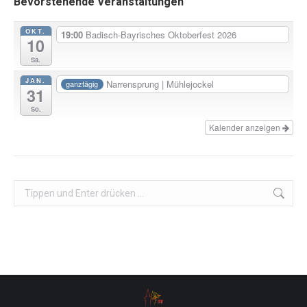
Bevorstehende Veranstaltungen
OKT.
19:00
Badisch-Bayrisches Oktoberfest 2026
10
Sa.
JAN.
Narrensprung | Mühlejockel
ganztägig
31
So.
Kalender anzeigen
Search: