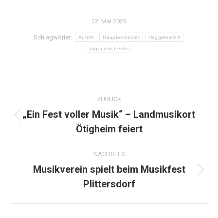
22. Mai 2026
Schlagwörter:
Auftritt
Hauptorchester
Heggefeschd
Jugendorchester
Kommentarnavigation
ZURÜCK
„Ein Fest voller Musik“ – Landmusikort
Vorheriger
Ötigheim feiert
Beitrag:
NÄCHSTES
Musikverein spielt beim Musikfest
Nächster
Plittersdorf
Beitrag: