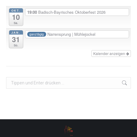
OKT.
19:00
Badisch-Bayrisches Oktoberfest 2026
10
Sa.
JAN.
Narrensprung | Mühlejockel
ganztägig
31
So.
Kalender anzeigen
Search: