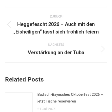
Kommentarnavigation
ZURÜCK
Heggefescht 2026 – Auch mit den
Vorheriger
„Eisheiligen“ lässt sich fröhlich feiern
Beitrag:
NÄCHSTES
Verstärkung an der Tuba
Nächster
Beitrag:
Related Posts
Badisch-Bayrisches Oktoberfest 2026 –
jetzt Tische reservieren
21. Juli 2026