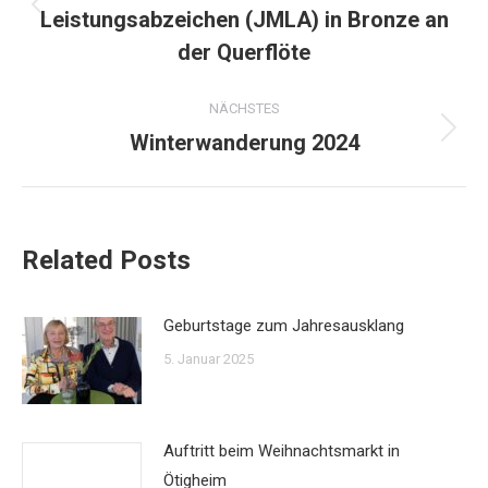
Leistungsabzeichen (JMLA) in Bronze an
Vorheriger
Beitrag:
der Querflöte
NÄCHSTES
Winterwanderung 2024
Nächster
Beitrag:
Related Posts
Geburtstage zum Jahresausklang
5. Januar 2025
Auftritt beim Weihnachtsmarkt in
Ötigheim