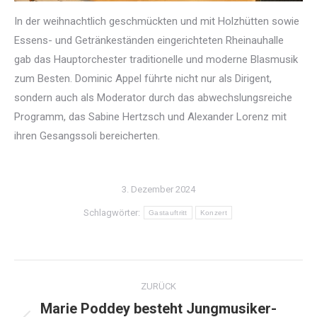
In der weihnachtlich geschmückten und mit Holzhütten sowie
Essens- und Getränkeständen eingerichteten Rheinauhalle
gab das Hauptorchester traditionelle und moderne Blasmusik
zum Besten. Dominic Appel führte nicht nur als Dirigent,
sondern auch als Moderator durch das abwechslungsreiche
Programm, das Sabine Hertzsch und Alexander Lorenz mit
ihren Gesangssoli bereicherten.
3. Dezember 2024
Schlagwörter:
Gastauftritt
Konzert
Kommentarnavigation
ZURÜCK
Marie Poddey besteht Jungmusiker-