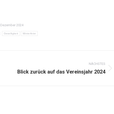
. Dezember 2024
:
Geselligkeit
Winterfeier
NÄCHSTES
Blick zurück auf das Vereinsjahr 2024
Nächster
Beitrag: