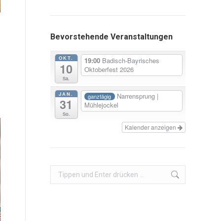
Bevorstehende Veranstaltungen
OKT.
19:00
Badisch-Bayrisches
10
Oktoberfest 2026
Sa.
JAN.
Narrensprung |
ganztägig
31
Mühlejockel
So.
Kalender anzeigen
Search: