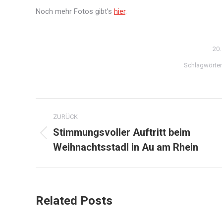
Noch mehr Fotos gibt’s
hier
.
20
Schlagwörter
Kommentarnavigation
ZURÜCK
Stimmungsvoller Auftritt beim
Vorheriger
Weihnachtsstadl in Au am Rhein
Beitrag:
Related Posts