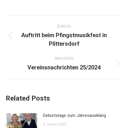
Kommentarnavigation
ZURÜCK
Auftritt beim Pfingstmusikfest in
Vorheriger
Plittersdorf
Beitrag:
NÄCHSTES
Vereinsnachrichten 25/2024
Nächster
Beitrag:
Related Posts
Geburtstage zum Jahresausklang
5. Januar 2025